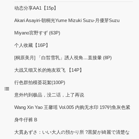
动态分享AA1【15p】
Akari Asayiri-朝桐光Yume Mizuki Suzu-月優芽Suzu
Miyano宮野すず (63P)
个人收藏【16P】
[桐原美月] 「白皙雪乳」誘人視角…直接暈 (8P)
大战又细又长的炮友双飞 【14P】
行色群拍模荟花絮(100P)
意外约到极品，没二话，上了再说
Wang Xin Yao 王馨瑶 Vol.005 内购无水印 197钓鱼灰色紧
身牛仔裤 B
大貫あずさ：いい大人の預かり所 ?黒髪が綺麗で清楚な