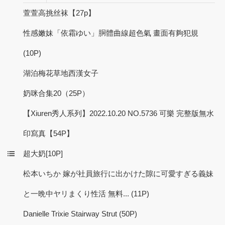
萱萱高挑丝袜【27p】
性感嫩妹「依霜ゆい」胴體曲線超色氣 畫面有夠犯規
(10P)
湖泊梅花草地西漢女子
奶咪合集20（25P）
【Xiuren秀人系列】2022.10.20 NO.5736 可樂 完整版無水
印寫真【54P】
超大奶[10P]
松本いちか 嫁が社員旅行に出かけた隙に可愛すぎる義妹
と一晩中ヤリまくり性活 無料... (11P)
Danielle Trixie Stairway Strut (50P)